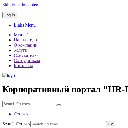
Skip to main content
Log In
Links Menu
Меню 1
На главную
О компании
Услуги
Соискателю
Сотрудникам
Контакты
Корпоративный портал "HR
Courses
Search Courses
Go