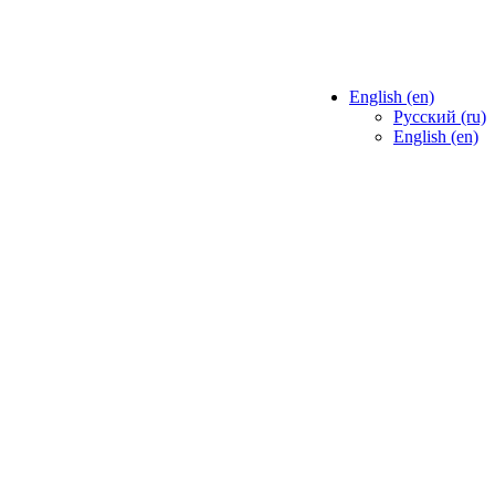
English ‎(en)‎
Русский ‎(ru)‎
English ‎(en)‎